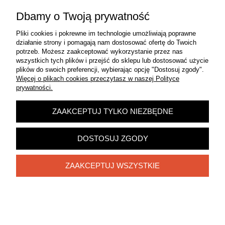
Dbamy o Twoją prywatność
DO KOSZYKA
Pliki cookies i pokrewne im technologie umożliwiają poprawne
działanie strony i pomagają nam dostosować ofertę do Twoich
potrzeb. Możesz zaakceptować wykorzystanie przez nas
wszystkich tych plików i przejść do sklepu lub dostosować użycie
plików do swoich preferencji, wybierając opcję "Dostosuj zgody".
Więcej o plikach cookies przeczytasz w naszej Polityce
prywatności.
ZAAKCEPTUJ TYLKO NIEZBĘDNE
DOSTOSUJ ZGODY
ZAAKCEPTUJ WSZYSTKIE
AUTOPOT 1POT PRO - 4 DONICE 15L + ZBIORNIK
47L