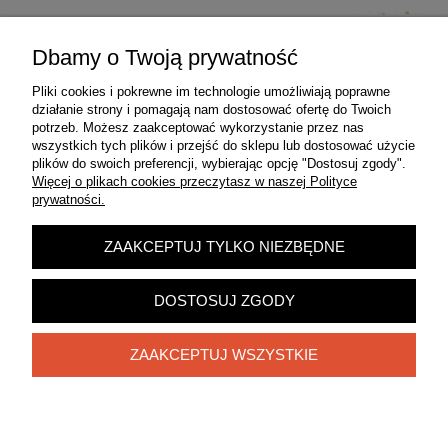
Dbamy o Twoją prywatność
Pliki cookies i pokrewne im technologie umożliwiają poprawne
Pomoc
działanie strony i pomagają nam dostosować ofertę do Twoich
potrzeb. Możesz zaakceptować wykorzystanie przez nas
wszystkich tych plików i przejść do sklepu lub dostosować użycie
Moje konto
plików do swoich preferencji, wybierając opcję "Dostosuj zgody".
Więcej o plikach cookies przeczytasz w naszej Polityce
prywatności.
Płatności i dostawa
ZAAKCEPTUJ TYLKO NIEZBĘDNE
Informacje
DOSTOSUJ ZGODY
O nas
ZAAKCEPTUJ WSZYSTKIE
Zadzwoń do nas!
572 313 145
POKAŻ PEŁNĄ WERSJĘ STRONY