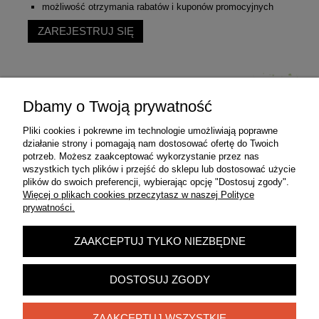
możliwość otrzymania rabatów i kuponów promocyjnych
ZAREJESTRUJ SIĘ
Dbamy o Twoją prywatność
Pliki cookies i pokrewne im technologie umożliwiają poprawne
Pomoc
działanie strony i pomagają nam dostosować ofertę do Twoich
potrzeb. Możesz zaakceptować wykorzystanie przez nas
wszystkich tych plików i przejść do sklepu lub dostosować użycie
Moje konto
plików do swoich preferencji, wybierając opcję "Dostosuj zgody".
Więcej o plikach cookies przeczytasz w naszej Polityce
prywatności.
Płatności i dostawa
ZAAKCEPTUJ TYLKO NIEZBĘDNE
Informacje
DOSTOSUJ ZGODY
O nas
ZAAKCEPTUJ WSZYSTKIE