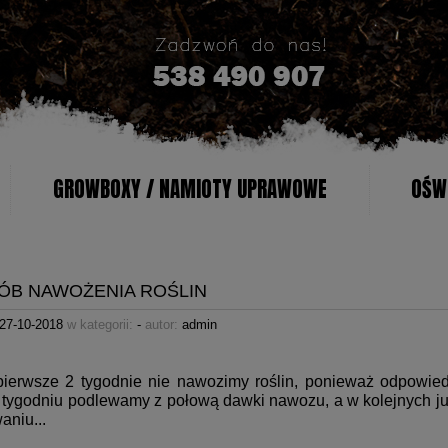
GROWBOXY / NAMIOTY UPRAWOWE
OŚWI
ÓB NAWOŻENIA ROŚLIN
27-10-2018
w kategorii:
-
autor:
admin
pierwsze 2 tygodnie nie nawozimy roślin, ponieważ odpowiedn
m tygodniu podlewamy z połową dawki nawozu, a w kolejnych j
aniu...