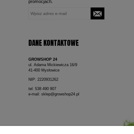
promocjach.
DANE KONTAKTOWE
GROWSHOP 24
ul. Adama Mickiewicza 16/9
41-400 Mysłowice
NIP: 2220931262
tel:
538 490 907
e-mail:
sklep@growshop24.pl