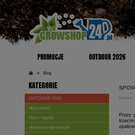
PROMOCJE
OUTDOOR 2026
KONTAKT
»
Blog
KATEGORIE
SPOS
Dodano:
OUTDOOR 2026
Wyprzedaż
Przez 
Dom i Ogród
trzeci
opakow
Akcesoria ogrodnicze