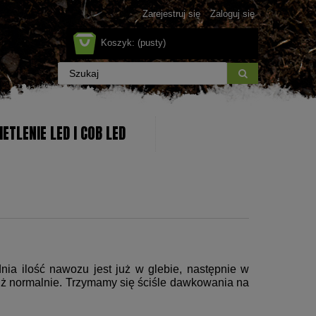
Zarejestruj się
Zaloguj się
Koszyk:
(pusty)
ETLENIE LED I COB LED
ia ilość nawozu jest już w glebie, następnie w
uż normalnie. Trzymamy się ściśle dawkowania na