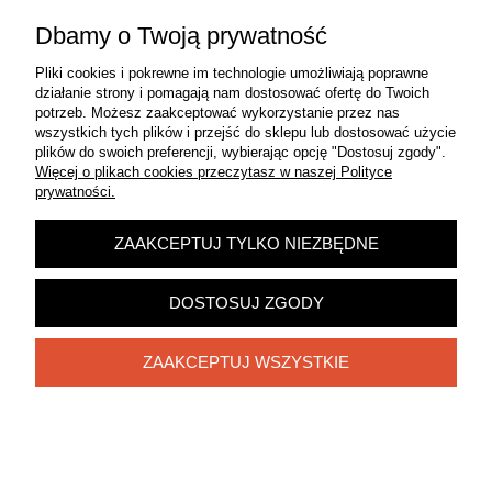
Dbamy o Twoją prywatność
Moje konto
Pliki cookies i pokrewne im technologie umożliwiają poprawne
działanie strony i pomagają nam dostosować ofertę do Twoich
Płatności i dostawa
potrzeb. Możesz zaakceptować wykorzystanie przez nas
wszystkich tych plików i przejść do sklepu lub dostosować użycie
Informacje
plików do swoich preferencji, wybierając opcję "Dostosuj zgody".
Więcej o plikach cookies przeczytasz w naszej Polityce
prywatności.
O nas
ZAAKCEPTUJ TYLKO NIEZBĘDNE
Zadzwoń do nas!
572 313 145
DOSTOSUJ ZGODY
POKAŻ PEŁNĄ WERSJĘ STRONY
ZAAKCEPTUJ WSZYSTKIE