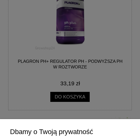
PLAGRON PH+ REGULATOR PH - PODWYŻSZA PH
W ROZTWORZE
33,19 zł
DO KOSZYKA
Dbamy o Twoją prywatność