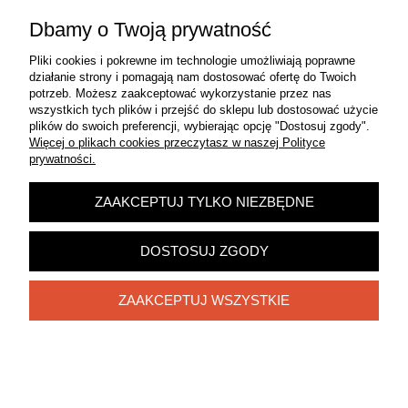
AutoPot Easy2Grow - 16 donic 15L+
Dbamy o Twoją prywatność
225L zbiornik elastyczny
Pliki cookies i pokrewne im technologie umożliwiają poprawne
Dostępność:
duża ilość
działanie strony i pomagają nam dostosować ofertę do Twoich
Wysyłka w:
24 godziny
potrzeb. Możesz zaakceptować wykorzystanie przez nas
wszystkich tych plików i przejść do sklepu lub dostosować użycie
1 760,00 zł
plików do swoich preferencji, wybierając opcję "Dostosuj zgody".
Więcej o plikach cookies przeczytasz w naszej Polityce
DO KOSZYKA
prywatności.
ZAAKCEPTUJ TYLKO NIEZBĘDNE
AutoPot Easy2Grow - 16 donic 8,5L+
225L zbiornik elastyczny
DOSTOSUJ ZGODY
Dostępność:
duża ilość
ZAAKCEPTUJ WSZYSTKIE
Wysyłka w:
24 godziny
1 659,00 zł
DO KOSZYKA