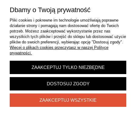
Pomoc
Dbamy o Twoją prywatność
Moje konto
Pliki cookies i pokrewne im technologie umożliwiają poprawne
działanie strony i pomagają nam dostosować ofertę do Twoich
potrzeb. Możesz zaakceptować wykorzystanie przez nas
Płatności i dostawa
wszystkich tych plików i przejść do sklepu lub dostosować użycie
plików do swoich preferencji, wybierając opcję "Dostosuj zgody".
Więcej o plikach cookies przeczytasz w naszej Polityce
Informacje
prywatności.
O nas
ZAAKCEPTUJ TYLKO NIEZBĘDNE
Zadzwoń do nas!
572 313 145
DOSTOSUJ ZGODY
POKAŻ PEŁNĄ WERSJĘ STRONY
ZAAKCEPTUJ WSZYSTKIE
Sklep internetowy Shoper.pl