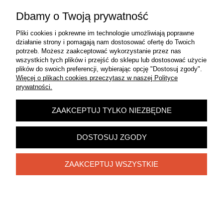
Pomoc
Dbamy o Twoją prywatność
Moje konto
Pliki cookies i pokrewne im technologie umożliwiają poprawne
działanie strony i pomagają nam dostosować ofertę do Twoich
potrzeb. Możesz zaakceptować wykorzystanie przez nas
Płatności i dostawa
wszystkich tych plików i przejść do sklepu lub dostosować użycie
plików do swoich preferencji, wybierając opcję "Dostosuj zgody".
Więcej o plikach cookies przeczytasz w naszej Polityce
Informacje
prywatności.
O nas
ZAAKCEPTUJ TYLKO NIEZBĘDNE
Zadzwoń do nas!
572 313 145
DOSTOSUJ ZGODY
POKAŻ PEŁNĄ WERSJĘ STRONY
ZAAKCEPTUJ WSZYSTKIE
Sklep internetowy Shoper.pl