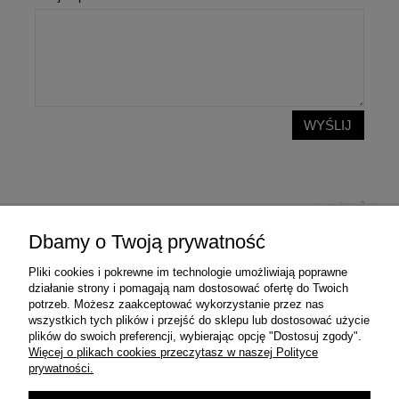
WYŚLIJ
Dbamy o Twoją prywatność
Pliki cookies i pokrewne im technologie umożliwiają poprawne
Pomoc
działanie strony i pomagają nam dostosować ofertę do Twoich
potrzeb. Możesz zaakceptować wykorzystanie przez nas
wszystkich tych plików i przejść do sklepu lub dostosować użycie
Moje konto
plików do swoich preferencji, wybierając opcję "Dostosuj zgody".
Więcej o plikach cookies przeczytasz w naszej Polityce
prywatności.
Płatności i dostawa