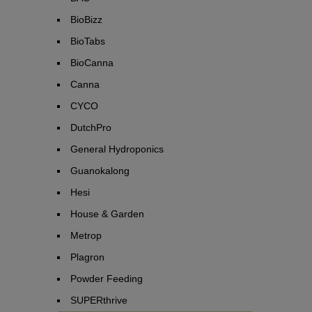
BioBizz
BioTabs
BioCanna
Canna
CYCO
DutchPro
General Hydroponics
Guanokalong
Hesi
House & Garden
Metrop
Plagron
Powder Feeding
SUPERthrive