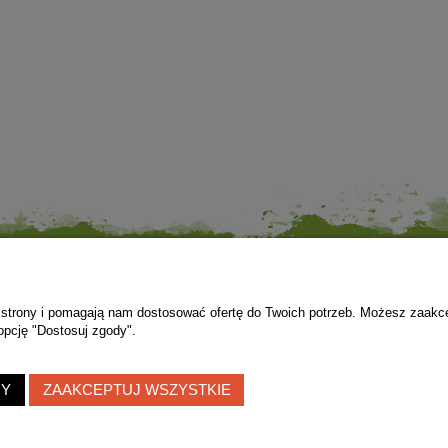
Płatności i dostawa
Informacje
ie strony i pomagają nam dostosować ofertę do Twoich potrzeb. Możesz zaakc
Dane i numer konta
Regulamin
opcję "Dostosuj zgody".
Odbiór osobisty
Zwroty i reklamacj
Czas i koszty dostawy
Polityka prywatnoś
DY
ZAAKCEPTUJ WSZYSTKIE
Zadzwoń do nas!
572 313 145