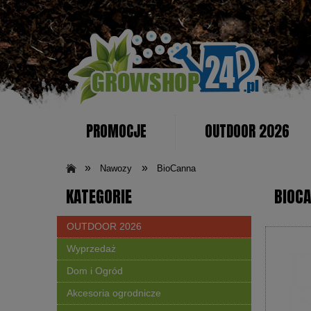
PROMOCJE
OUTDOOR 2026
KONTAKT
»
»
Nawozy
BioCanna
KATEGORIE
BIOC
OUTDOOR 2026
Wyprzedaż
Dom i Ogród
Akcesoria ogrodnicze