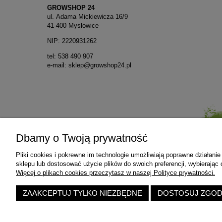
GROWSHOP 24
ul. Adama Mickiewicza 16/9
41-400 Mysłowice
NIP: 2220931262
tel:
538 490 907
e-mail:
sklep@growshop24.pl
Dbamy o Twoją prywatność
Pomoc
Moje konto
Pliki cookies i pokrewne im technologie umożliwiają poprawne działan
Blog
Przechowalnia
sklepu lub dostosować użycie plików do swoich preferencji, wybierając 
Więcej o plikach cookies przeczytasz w naszej Polityce prywatności.
Ustawienia konta
Twoje zamówienia
ZAAKCEPTUJ TYLKO NIEZBĘDNE
DOSTOSUJ ZGO