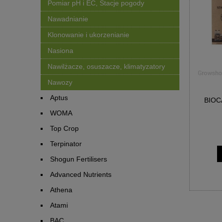
Pomiar pH i EC, Stacje pogody
Nawadnianie
Klonowanie i ukorzenianie
Nasiona
Nawilżacze, osuszacze, klimatyzatory
Nawozy
Aptus
BIOC
WOMA
Top Crop
Terpinator
Shogun Fertilisers
Advanced Nutrients
Athena
Atami
BAC