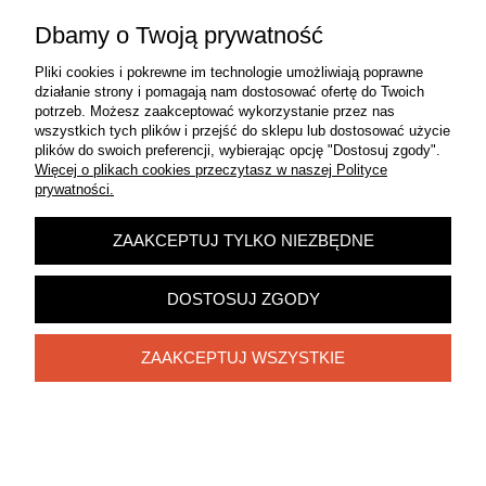
Dbamy o Twoją prywatność
Pliki cookies i pokrewne im technologie umożliwiają poprawne
działanie strony i pomagają nam dostosować ofertę do Twoich
potrzeb. Możesz zaakceptować wykorzystanie przez nas
wszystkich tych plików i przejść do sklepu lub dostosować użycie
plików do swoich preferencji, wybierając opcję "Dostosuj zgody".
Więcej o plikach cookies przeczytasz w naszej Polityce
prywatności.
ZAAKCEPTUJ TYLKO NIEZBĘDNE
DOSTOSUJ ZGODY
ŁĄCZNIK NA KOŁNIERZ FI100MM
ZAAKCEPTUJ WSZYSTKIE
18,00 zł
DO KOSZYKA