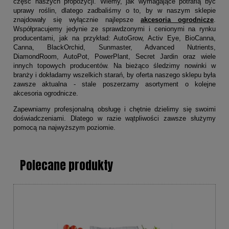
część naszych propozycji. Wiemy, jak wymagające potrafią być
uprawy roślin, dlatego zadbaliśmy o to, by w naszym sklepie
znajdowały się wyłącznie najlepsze
akcesoria ogrodnicze
.
Współpracujemy jedynie ze sprawdzonymi i cenionymi na rynku
producentami, jak na przykład: AutoGrow, Activ Eye, BioCanna,
Canna, BlackOrchid, Sunmaster, Advanced Nutrients,
DiamondRoom, AutoPot, PowerPlant, Secret Jardin oraz wiele
innych topowych producentów. Na bieżąco śledzimy nowinki w
branży i dokładamy wszelkich starań, by oferta naszego sklepu była
zawsze aktualna - stale poszerzamy asortyment o kolejne
akcesoria ogrodnicze.
Zapewniamy
profesjonalną
obsługę i chętnie dzielimy się swoimi
doświadczeniami. Dlatego w razie wątpliwości zawsze służymy
pomocą na najwyższym poziomie.
Polecane produkty