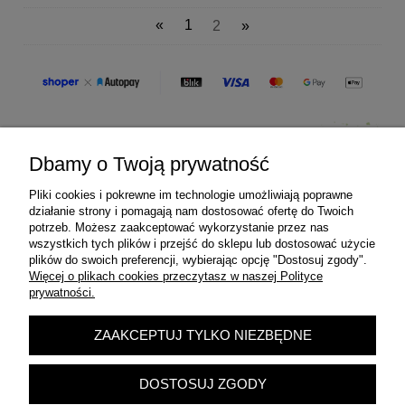
«
1
2
»
Dbamy o Twoją prywatność
Pliki cookies i pokrewne im technologie umożliwiają poprawne
Pomoc
działanie strony i pomagają nam dostosować ofertę do Twoich
potrzeb. Możesz zaakceptować wykorzystanie przez nas
wszystkich tych plików i przejść do sklepu lub dostosować użycie
Moje konto
plików do swoich preferencji, wybierając opcję "Dostosuj zgody".
Więcej o plikach cookies przeczytasz w naszej Polityce
prywatności.
Płatności i dostawa
ZAAKCEPTUJ TYLKO NIEZBĘDNE
Informacje
DOSTOSUJ ZGODY
O nas