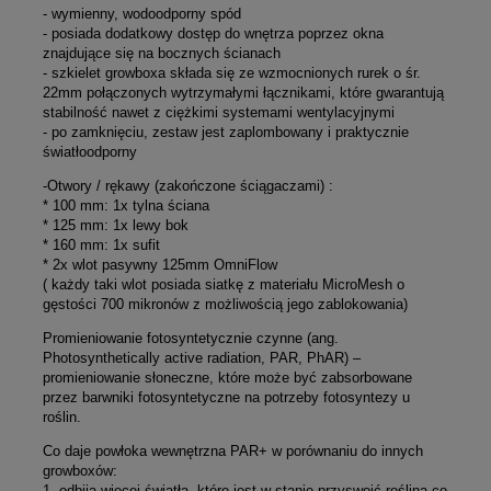
- wymienny, wodoodporny spód
- posiada dodatkowy dostęp do wnętrza poprzez okna
znajdujące się na bocznych ścianach
- szkielet growboxa składa się ze wzmocnionych rurek o śr.
22mm połączonych wytrzymałymi łącznikami, które gwarantują
stabilność nawet z ciężkimi systemami wentylacyjnymi
- po zamknięciu, zestaw jest zaplombowany i praktycznie
światłoodporny
-Otwory / rękawy (zakończone ściągaczami) :
* 100 mm: 1x tylna ściana
* 125 mm: 1x lewy bok
* 160 mm: 1x sufit
* 2x wlot pasywny 125mm OmniFlow
( każdy taki wlot posiada siatkę z materiału MicroMesh o
gęstości 700 mikronów z możliwością jego zablokowania)
Promieniowanie fotosyntetycznie czynne (ang.
Photosynthetically active radiation, PAR, PhAR) –
promieniowanie słoneczne, które może być zabsorbowane
przez barwniki fotosyntetyczne na potrzeby fotosyntezy u
roślin.
Co daje powłoka wewnętrzna PAR+ w porównaniu do innych
growboxów:
1. odbija więcej światła, które jest w stanie przyswoić roślina co