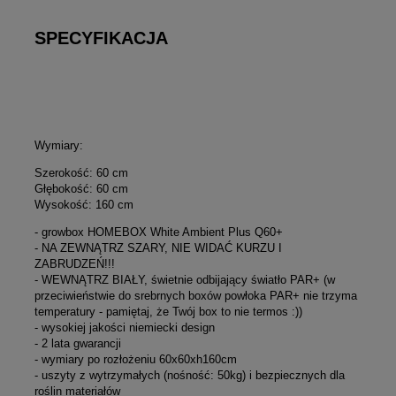
SPECYFIKACJA
Wymiary:
Szerokość: 60 cm
Głębokość: 60 cm
Wysokość: 160 cm
- growbox HOMEBOX White Ambient Plus Q60+
- NA ZEWNĄTRZ SZARY, NIE WIDAĆ KURZU I
ZABRUDZEŃ!!!
- WEWNĄTRZ BIAŁY, świetnie odbijający światło PAR+ (w
przeciwieństwie do srebrnych boxów powłoka PAR+ nie trzyma
temperatury - pamiętaj, że Twój box to nie termos :))
- wysokiej jakości niemiecki design
- 2 lata gwarancji
- wymiary po rozłożeniu 60x60xh160cm
- uszyty z wytrzymałych (nośność: 50kg) i bezpiecznych dla
roślin materiałów