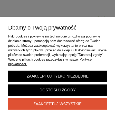
Dbamy o Twoją prywatność
Pliki cookies i pokrewne im technologie umożliwiają poprawne
Pomoc
działanie strony i pomagają nam dostosować ofertę do Twoich
potrzeb. Możesz zaakceptować wykorzystanie przez nas
wszystkich tych plików i przejść do sklepu lub dostosować użycie
Moje konto
plików do swoich preferencji, wybierając opcję "Dostosuj zgody".
Więcej o plikach cookies przeczytasz w naszej Polityce
prywatności.
Płatności i dostawa
ZAAKCEPTUJ TYLKO NIEZBĘDNE
Informacje
DOSTOSUJ ZGODY
O nas
ZAAKCEPTUJ WSZYSTKIE
Zadzwoń do nas!
572 313 145