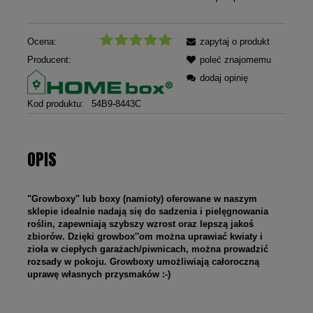
Ocena:
zapytaj o produkt
Producent:
poleć znajomemu
dodaj opinię
Kod produktu:
54B9-8443C
OPIS
"Growboxy" lub boxy (namioty) oferowane w naszym
sklepie idealnie nadają się do sadzenia i pielęgnowania
roślin, zapewniają szybszy wzrost oraz lepszą jakoś
zbiorów. Dzięki growbox''om można uprawiać kwiaty i
zioła w ciepłych garażach/piwnicach, można prowadzić
rozsady w pokoju. Growboxy umożliwiają całoroczną
uprawę własnych przysmaków :-)